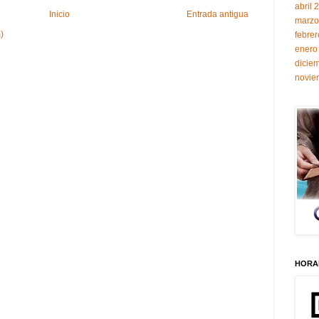
abril 
Inicio
Entrada antigua
marzo
)
febre
enero
dicie
novie
HORAR