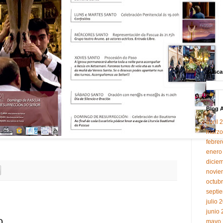
Buscar
Blog A
abril 
marzo
febre
enero
dicie
novie
octub
septi
julio 
junio
o
mayo 