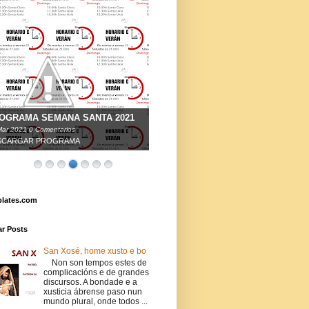
OGRAMA SEMANA SANTA 2021
Mar
2021
0 Comentarios
SCARGAR PROGRAMA
lates.com
ar Posts
San Xosé, home xusto e bo
Non son tempos estes de
complicacións e de grandes
discursos. A bondade e a
xusticia ábrense paso nun
mundo plural, onde todos ...