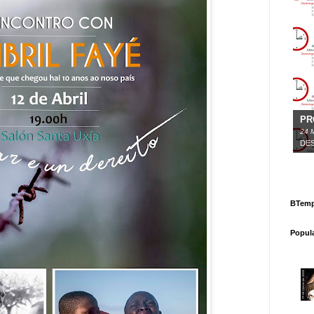
PR
24
DE
BTemp
Popul