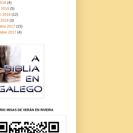
2018
(4)
 2018
(5)
ro 2018
(12)
 2018
(3)
mbre 2017
(15)
mbre 2017
(4)
IO MISAS DE VERÁN EN RIVEIRA