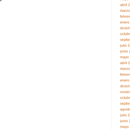
abril 
marzo
febre
enero
dicie
octub
septi
julio 
junio
mayo 
abril 
marzo
febre
enero
dicie
novie
octub
septi
agost
julio 
junio
mayo 