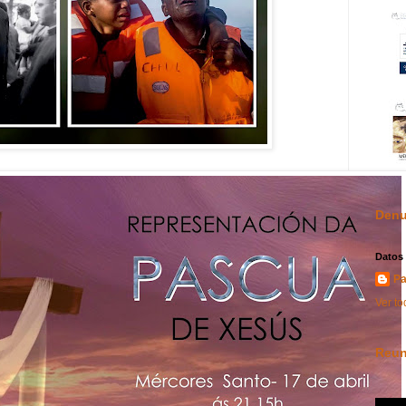
Denu
Datos
Pa
Ver to
Reun