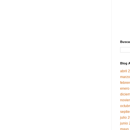
Buscar
Blog A
abril 
marzo
febre
enero
dicie
novie
octub
septi
julio 
junio
mayo 