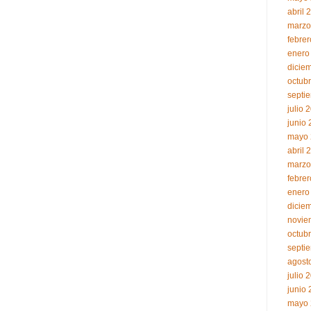
abril 
marzo
febre
enero
dicie
octub
septi
julio 
junio
mayo 
abril 
marzo
febre
enero
dicie
novie
octub
septi
agost
julio 
junio
mayo 