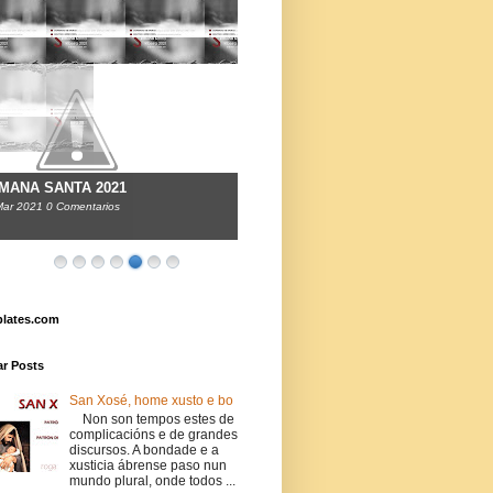
MANA SANTA 2021
Mar
2021
0 Comentarios
lates.com
ar Posts
San Xosé, home xusto e bo
Non son tempos estes de
complicacións e de grandes
discursos. A bondade e a
xusticia ábrense paso nun
mundo plural, onde todos ...