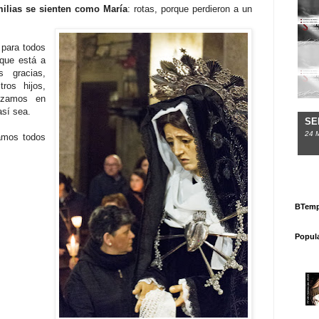
ilias se sienten como María
: rotas, porque perdieron a un
para todos
 que está a
s gracias,
ros hijos,
ezamos en
así sea.
SE
24
mos todos
BTemp
Popul