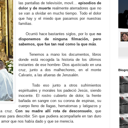
las pantallas de televisión, movil…
episodios de
dolor y de muerte
realmente aterradores que no
se van a olvidar en mucho tiempo. Todo el dolor
que hay y el miedo que pasamos por nuestras
familias.
Ocurrió hace bastantes siglos, por lo que
no
disponemos de ninguna filmación, pero
sabemos, que fue tan real como la que más
.
Tenemos a mano los documentos, libros
donde está recogida la historia de los últimos
instantes de ese hombre- Dios ajusticiado en una
cruz, junto a dos malhechores, en el monte
Blogro
Calvario, a las afueras de Jerusalén.
Todo eso junto a otros sufrimientos
espirituales y morales los padeció Jesús, siendo
inocente. El rostro cubierto de dolor, la frente
bañada en sangre con su corona de espinas, su
cuerpo lleno de llagas, hematomas y latigazos y
la cruz.
Con su madre allí rota de desconsuelo
, que
ras para describir. Sin que pudiera acompañarle en tan duro
 y amor que nos había dado y que se merecía.