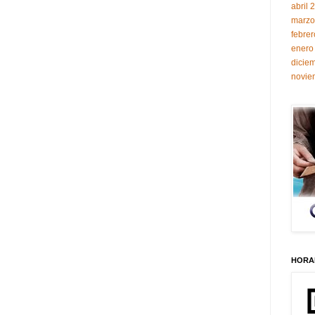
abril 
marzo
febre
enero
dicie
novie
HORAR