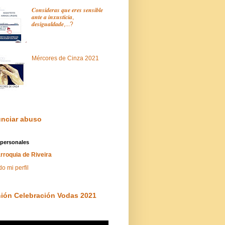
𝑪𝒐𝒏𝒔𝒊𝒅𝒆𝒓𝒂𝒔 𝒒𝒖𝒆 𝒆𝒓𝒆𝒔 𝒔𝒆𝒏𝒔𝒊𝒃𝒍𝒆
𝒂𝒏𝒕𝒆 𝒂 𝒊𝒏𝒙𝒖𝒔𝒕𝒊𝒄𝒊𝒂,
𝒅𝒆𝒔𝒊𝒈𝒖𝒂𝒍𝒅𝒂𝒅𝒆,...?
Mércores de Cinza 2021
nciar abuso
 personales
rroquia de Riveira
do mi perfil
ión Celebración Vodas 2021