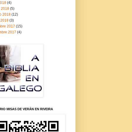
2018
(4)
 2018
(5)
ro 2018
(12)
 2018
(3)
mbre 2017
(15)
mbre 2017
(4)
IO MISAS DE VERÁN EN RIVEIRA