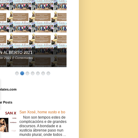
N ALBERTO 2021
br
2021
0 Comentarios
lates.com
ar Posts
San Xosé, home xusto e bo
Non son tempos estes de
complicacións e de grandes
discursos. A bondade e a
xusticia ábrense paso nun
mundo plural, onde todos ...