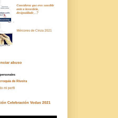
𝑪𝒐𝒏𝒔𝒊𝒅𝒆𝒓𝒂𝒔 𝒒𝒖𝒆 𝒆𝒓𝒆𝒔 𝒔𝒆𝒏𝒔𝒊𝒃𝒍𝒆
𝒂𝒏𝒕𝒆 𝒂 𝒊𝒏𝒙𝒖𝒔𝒕𝒊𝒄𝒊𝒂,
𝒅𝒆𝒔𝒊𝒈𝒖𝒂𝒍𝒅𝒂𝒅𝒆,...?
Mércores de Cinza 2021
nciar abuso
 personales
rroquia de Riveira
do mi perfil
ión Celebración Vodas 2021