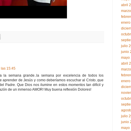
abril 
marzo
febre
enero
dicie
octub
septi
julio 
junio
mayo 
abril 
 las 15:45
marzo
febre
a la semana grande..la semana por excelencia de todos los
ue aprender de Jesús y como deberíamos escuchar al Cristo..que
enero
el Padre. Que Dios nos ilumine en estos momentos tan difícil y
dicie
razón de un inmenso AMOR! Muy buena reflexión Dolores!
novie
octub
septi
agost
julio 
junio
mayo 