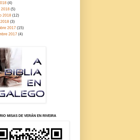
2018
(4)
 2018
(5)
ro 2018
(12)
 2018
(3)
mbre 2017
(15)
mbre 2017
(4)
IO MISAS DE VERÁN EN RIVEIRA