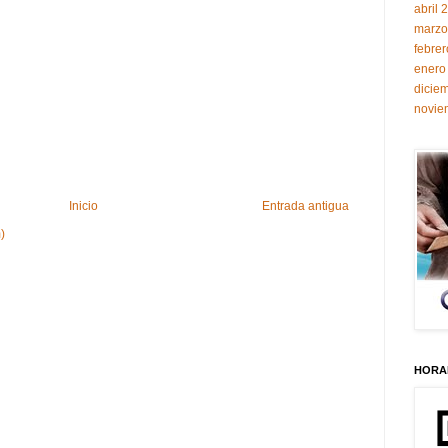
abril 
marzo
febre
enero
dicie
novie
Inicio
Entrada antigua
)
HORAR