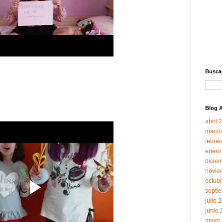
Buscar
Blog A
abril 
marzo
febre
enero
dicie
novie
octub
septi
julio 
junio
mayo 