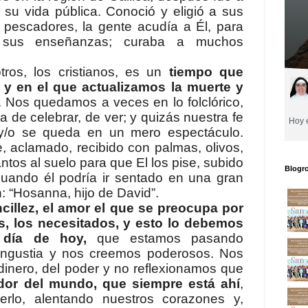
su vida pública. Conoció y eligió a sus
 pescadores, la gente acudía a Él, para
ír sus enseñanzas; curaba a muchos
os cristianos, es un
tiempo que
 y en el que actualizamos la muerte y
. Nos quedamos a veces en lo folclórico,
 de celebrar, de ver; y quizás nuestra fe
y/o se queda en un mero espectáculo.
, aclamado, recibido con palmas, olivos,
ntos al suelo para que El los pise, subido
Blogro
cuando él podría ir sentado en una gran
 “Hosanna, hijo de David”.
cillez, el amor el que se preocupa por
s, los necesitados, y esto lo debemos
l día de hoy,
que estamos pasando
angustia y nos creemos poderosos. Nos
dinero, del poder y no reflexionamos que
dor del mundo, que siempre está ahí
,
lo, alentando nuestros corazones y,