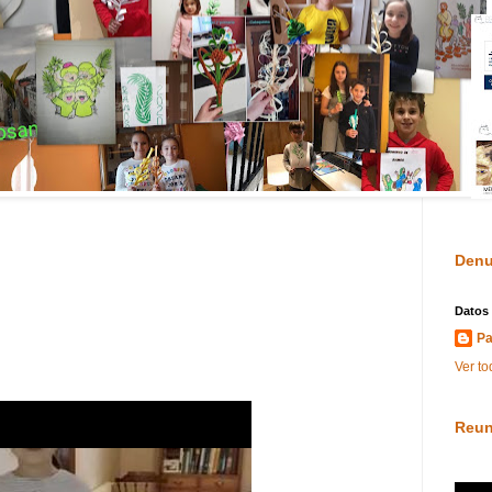
Denu
Datos
Pa
Ver to
Reun