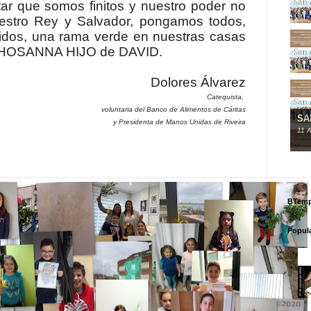
ar que somos finitos y nuestro poder no
estro Rey y Salvador, pongamos todos,
idos, una rama verde en nuestras casas
s HOSANNA HIJO de DAVID.
Dolores Álvarez
Catequista,
voluntaria del Banco de Alimentos de Cáritas
SA
y Presidenta de Manos Unidas de Riveira
11
A
BTemp
Popul